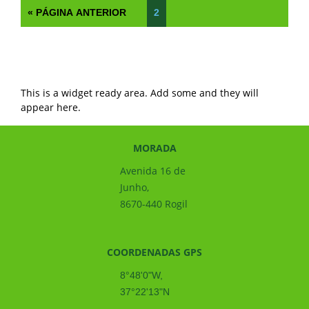
« PÁGINA ANTERIOR
2
This is a widget ready area. Add some and they will
appear here.
MORADA
Avenida 16 de
Junho,
8670-440 Rogil
COORDENADAS GPS
8°48'0"W,
37°22'13"N