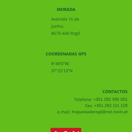
MORADA
Avenida 16 de
Junho,
8670-440 Rogil
COORDENADAS GPS
8°48'0"W,
37°22'13"N
CONTACTOS
Telefone:
+351 282 995 001
Fax:
+351 282 111 128
e-mail:
freguesiaderogil@net.novis.pt